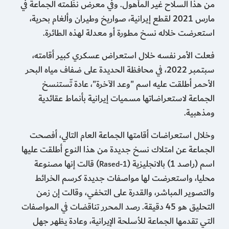
من هذا السلاح غير المأهول. وفي معرض نظّمته الجماعة في
مارس 2021 لقطع إيرانية، صواريخ وطيران وألغام بحرية،
استعرضت خلاله نسخ مطورة أو معدلة لهذه الطائرة.
فعلت الأمر نفسه خلال استعراض عسكري كبير أقامته،
سبتمبر 2022، في محافظة الحديدة على ضفاف مياه البحر
الأحمر أطلقت عليه اسم "وعد الآخرة"، عادة تّستنسخ
الجماعة لاستعراضاتها مسميات إيرانية بأنماط عقائدية
ومذهبية.
وخلال استعراضات أقامتها الجماعة العام التالي، أفصحت
الجماعة عن امتلاك نسخ جديدة من هذا النوع أطلقت عليها
اسم (راصد 1) بالانجليزية (
) قالت إنها مصنوعة
Rased-1
محليا، واستعرضت لها مواصفات جديدة كرسم الخرائط
والتصوير المباشر، والقدرة على التخفي، وقالت إن زمن
التحليق هو 45 دقيقة. رصد المحرر تناقضات في المواصفات
التي تقدمها الجماعة للأسلحة الإيرانية، وعادة يظهر جهل