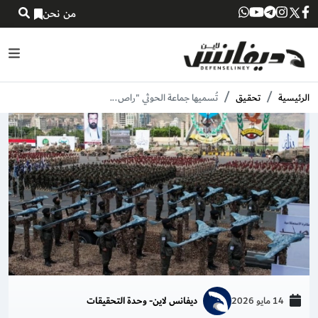
من نحن
الرئيسية
تحقـيق
تُسميها جماعة الحوثي "راص...
14 مايو 2026
ديفانس لاين- وحدة التحقيقات