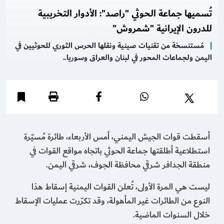
تُسميها جماعة الحوثي "راصد": الأدوار التخريبية
للدرون الإيرانية "شمروش"
|
مُستنسخة من تقنيات صينية ونقلها الحرس الثوري للحوثيين في
اليمن ولجماعات المحور في لبنان والعراق وسوريا..
أسقطت قوات الجيش اليمني، أمس الأربعاء، طائرة مُسيّرة
استطلاعية أطلقتها جماعة الحوثي باتجاه مواقع القوات في
منطقة الجدافر شرقي محافظة الجوف، شرقي اليمن.
ليست هي المرة الأولى، تُعلن القوات اليمنية إسقاط هذا
النوع من الطائرات غير المأهولة، وقد تكرّرت عمليات الإسقاط
خلال السنوات الماضية.