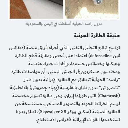
درون راصد الحوثية أُسقطت في اليمن والسعودية
حقيقة الطائرة الحوثية
توضح نتائج التحليل التقني الذي أجراه فريق منصة (ديفانس
لاين
) اعتمادا على فحص ومقارنة قطع الطائرة
defenseline
وهيكلها وخصائص جسمها، وإفادات خبراء هندسة
ومختصون عسكريون في الجيش اليمني، أن مواصفات طائرة
"راصد" الحوثية تتطابق مع الطائرة الإيرانية بدون طيار
"شمروش" بدون طيار، بالفارسية (پهپاد چمروش) بالانجليزية
(
) التي طورتها إيران، وهي طائرة تصوير مخصصة
Chamrosh
لرسم الخرائط الجوية والتصوير المساحي. مستنسخة من
الطائرة الصينية (سكاي ووكر
). تطلق يدويا
Skywalker X8
تستخدمها القوات الإيرانية لأغراض الاستطلاع.