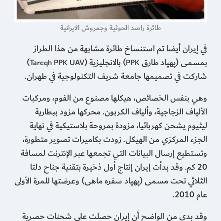
طائرة راصد الحوثية وجمروش الايرانية
في إيران أيضا تم استنساخ طائرة مشابهة من هذا الطراز
بمسمى (پهپاد طارق
) بالانجليزية (
)
Tareqh PPK UAV
PPK
شاركت في تصميمها جامعة شريف التكنولوجية في طهران.
وهي بنفس الخصائص، هيكلها مصنوع من الفوم، ومركبات
الألياف الزجاجية، وألياف الكربون. محركها مزود ببطارية
ليثيوم يشحن كهربائيا، مزودة بمروحة بلاستيكية في نهاية
الجزء المركزي من الهيكل. زودت بكاميرات تصوير متطورة،
وتستطيع إرسال البيانات التي تجمعها عبر الإنترنت لمسافة
20 كم
وقد بدأت إيران إنتاج أول ذخيرة بتقنية جناح دلتا
.
الثلاثي تحت مسمى (پهپاد سفره ماهی) وعرضتها للمرة الأولى
عام 2010.
وقد بدى من الواضح أن إيران حصلت على شحنات حصرية