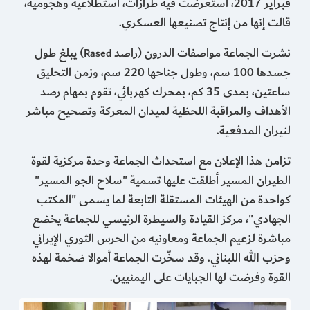
فبراير 2017، استعرضت فيه طرازات، استطلاعية وهجومية،
قالت إنها من إنتاج تصنيعها العسكري.
نشرت الجماعة مواصفات الدرون (راصد
) يبلغ طول
Rased
جسدها 100 سم، وطول جناحها 220 سم، وزمن التحليق
ساعتين، بمدى 35 كم، بمحرك كهربائي، تقوم بمهام رصد
الأهداف والمراقبة اللحظية لميدان المعركة وتصحيح مباشر
لنيران المدفعية.
تزامن هذا الإعلان مع استحداث الجماعة وحدة مركزية لقوة
الطيران المسير أطلقت عليها تسمية "سلاح الجو المسير"
كواحدة من الهيئات المستقلة التابعة لما يسمى "المكتب
الجهادي"، مركز القيادة والسيطرة الرئيسي للجماعة يخضع
مباشرة لزعيم الجماعة ومعاونيه من الحرس الثوري الإيراني
وحزب الله اللبناني. وقد سخّرت الجماعة أموالا ضخمة لهذه
القوة وفرضت لها الجبايات على اليمنيين.