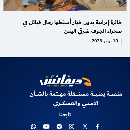
طائرة إيرانية بدون طيّار أسقطها رجال قبائل في
صحراء الجوف شرقي اليمن
|
10 يوليو 2026
منصـــة يمنيــــة مستـــــقلة مهـــتمة بالشـــأن
الأمـــني والعسكـــري
تابعنا