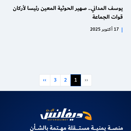
يوسف المداني.. صهير الحوثية المعين رئيسا لأركان
قوات الجماعة
|
17 أكتوبر 2025
››
3
2
1
‹‹
منصـــة يمنيــــة مستـــــقلة مهـــتمة بالشـــأن