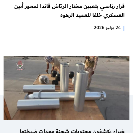
قرار رئاسي بتعيين مختار الربّاش قائدا لمحور أبين
العسكري خلفا للعميد الرهوه
|
24 يوليو 2026
خبراء يكشفون محتويات شحنة معدات ضبطتها