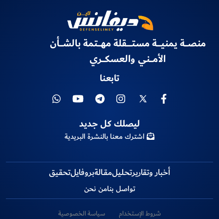
منصـــة يمنيــــة مستـــــقلة مهـــتمة بالشـــأن
الأمـــني والعسكـــري
تابعنا
ليصلك كل جديد
اشترك معنا بالنشرة البريدية
أخبار وتقارير
تحـلـيل
مقــالة
بروفايل
تحقـيق
تواصل بنا
من نحن
شروط الإستخدام
سياسة الخصوصية