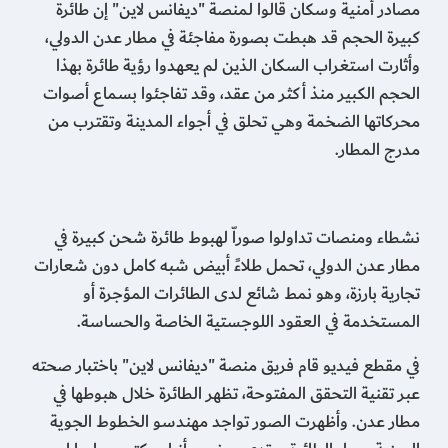
مصادر أمنية وسكان قالوا لمنصة "ديفانس لاين" إن طائرة
كبيرة الحجم قد هبطت بصورة مفاجئة في مطار عدن الدولي،
وأثارت استغراب السكان الذين لم يعهدوا رؤية طائرة بهذا
الحجم الكبير منذ أكثر من عقد، وقد تفاجئوا بسماع أصوات
محركاتها الضخمة وهي تحلق في أجواء المدينة وتقترب من
مدرج المطار.
نشطاء ومنصات تداولوا صوراّ لهبوط طائرة شحن كبيرة في
مطار عدن الدولي، تحمل طلاءً أبيض شبه كامل دون شعارات
تجارية بارزة، وهو نمط شائع لدى الطائرات المؤجرة أو
المستخدمة في العقود اللوجستية الخاصة والحساسة.
في مقطع فيديو قام فريق منصة "ديفانس لاين" باختبار صحته
عبر تقنية التحقق المفتوحة، تظهر الطائرة خلال هبوطها في
مطار عدن. وأظهرت الصور تواجد مهندسو الخطوط الجوية