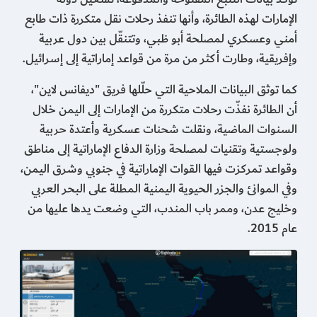
الإمارات لهذه الطائرة، وأنها تنفذ رحلات نقل متكررة ذات طابع
أمني وعسكري لمصلحة أبو ظبي، وتتنقّل بين دول عربية
وإفريقية، وطارت أكثر من مرة من قواعد إماراتية إلى إسرائيل.
كما توثق البيانات الملاحية التي حلّلها فريق "ديفانس لاين"،
أن الطائرة نفذّت رحلات متكررة من الإمارات إلى اليمن خلال
السنوات الماضية، ونقلت شحنات عسكرية وأعتدة حربية
ولوجستية وتقنيات لمصلحة وزارة الدفاع الإماراتية إلى مناطق
وقواعد تمركزت فيها القوات الإماراتية في جنوبي وشرق اليمن،
وفي الموانئ والجزر الحيوية اليمنية المطلة على البحر العربي
وخليج عدن، وممر باب المندب، التي وضعت يدها عليها من
عام 2015.