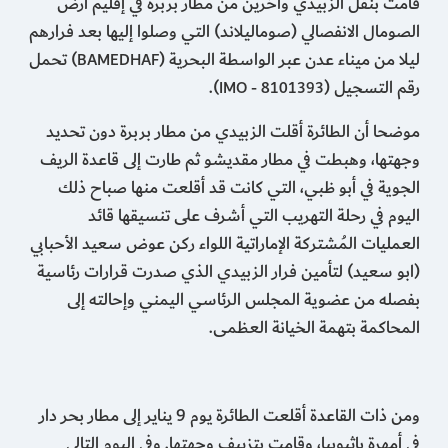
قامت بنقل الزُبيدي وآخرين من مطار بربرة في إقليم أرض
الصومال الانفصالي (صوماليلاند) التي وصلوا إليها بعد فرارهم
ليلا من ميناء عدن عبر الواسطة البحرية (
) تحمل
BAMEDHAF
رقم التسجيل (
).
IMO - 8101393
موضحا أن الطائرة أقلت الزبيدي من مطار بربرة دون تحديد
وجهتها، وهبطت في مطار مقديشو ثم طارت إلى قاعدة الريف
الجوية في أبو ظبي، التي كانت قد أقلعت منها صباح ذلك
اليوم في رحلة التهريب التي أشرف على تنسيقها قائد
العمليات المُشتركة الإماراتية اللواء ركن عوض سعيد الأحبابي
(ابو سعيد) لتأمين فرار الزبيدي الذي صدرت قرارات رئاسية
بفصله من عضوية المجلس الرئاسي اليمني وإحالته إلى
المحاكمة بتهمة الخيانة العظمى.
ومن ذات القاعدة أقلعت الطائرة يوم 9 يناير إلى مطار بحر دار
في أمهرة بإثيوبيا، وقامت بتزييف وجهتها. وفي اليوم التالي