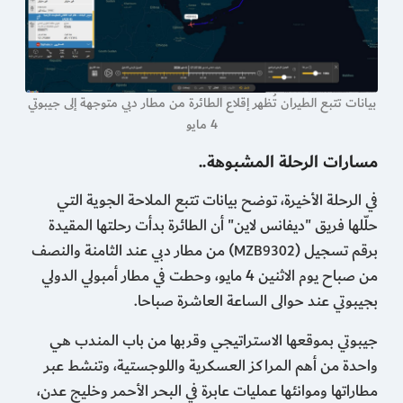
بيانات تتبع الطيران تُظهر إقلاع الطائرة من مطار دبي متوجهة إلى جيبوتي
4 مايو
مسارات الرحلة المشبوهة..
في الرحلة الأخيرة، توضح بيانات تتبع الملاحة الجوية التي
حلّلها فريق "ديفانس لاين" أن الطائرة بدأت رحلتها المقيدة
برقم تسجيل (
) من مطار دبي عند الثامنة والنصف
MZB9302
من صباح يوم الاثنين 4 مايو، وحطت في مطار أمبولي الدولي
بجيبوتي عند حوالى الساعة العاشرة صباحا.
جيبوتي بموقعها الاستراتيجي وقربها من باب المندب هي
واحدة من أهم المراكز العسكرية واللوجستية، وتنشط عبر
مطاراتها وموانئها عمليات عابرة في البحر الأحمر وخليج عدن،