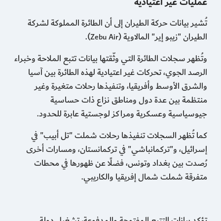
عمليات غير اعتيادية
تُشير بيانات حركة الطيران إلى أن الطائرة المملوكة لشركة
الطيران "زيبو إير" المالاوية (
).
Zebu Air
وتُظهر سجلات الطائرة التي وثّقتها بيانات تتبع الملاحة وخبراء
الرصد الجوي، تحركات غير اعتيادية لهذه الطائرة بين آسيا
والشرق الأوسط وأفريقيا، وتنفيذها رحلات متغيرة وغير
منتظمة بين عدة دول ومناطق نزاع ذات حساسية
جيوسياسية وعسكرية ومراكز لوجستية عابرة للحدود.
كما تُظهر السجلات تنفيذها رحلات شملت "تل أبيب" في
إسرائيل، و"تركمانباشي" في تركمانستان، ومسارات أخرى
رُصدت بين بغداد وتونس، فضلًا عن ظهورها في محطات
متفرقة شملت شمال إفريقيا والكاريبي.
تؤكد بيانات التتبع المفتوحة والمدفوعة، تشغيل دولة