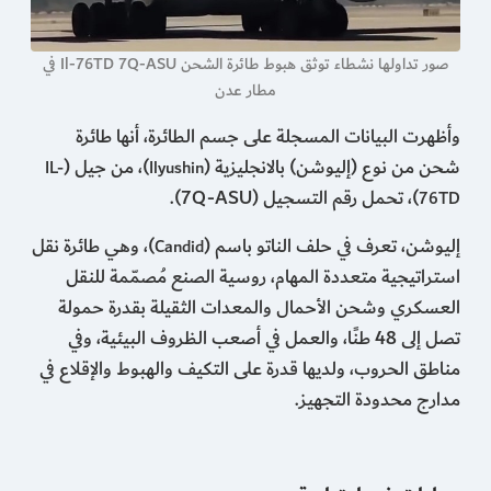
صور تداولها نشطاء توثق هبوط طائرة الشحن Il-76TD 7Q-ASU في
مطار عدن
وأظهرت البيانات المسجلة على جسم الطائرة، أنها طائرة
شحن من نوع (إليوشن) بالانجليزية (
)، من جيل (
IL-
Ilyushin
)، تحمل رقم التسجيل (7Q-ASU).
76TD
إليوشن، تعرف في حلف الناتو باسم (
)، وهي طائرة نقل
Candid
استراتيجية متعددة المهام، روسية الصنع مُصمّمة للنقل
العسكري وشحن الأحمال والمعدات الثقيلة بقدرة حمولة
تصل إلى 48 طنًا، والعمل في أصعب الظروف البيئية، وفي
مناطق الحروب، ولديها قدرة على التكيف والهبوط والإقلاع في
مدارج محدودة التجهيز.