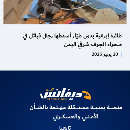
طائرة إيرانية بدون طيّار أسقطها رجال قبائل في
صحراء الجوف شرقي اليمن
|
10 يوليو 2026
منصـــة يمنيــــة مستـــــقلة مهـــتمة بالشـــأن
الأمـــني والعسكـــري
تابعنا