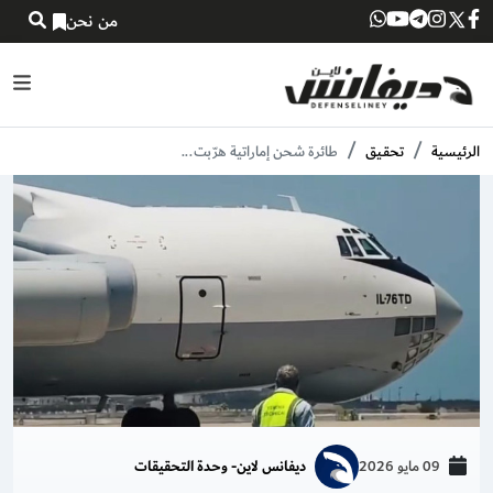
من نحن
الرئيسية
تحقـيق
طائرة شحن إماراتية هرّبت...
09 مايو 2026
ديفانس لاين- وحدة التحقيقات