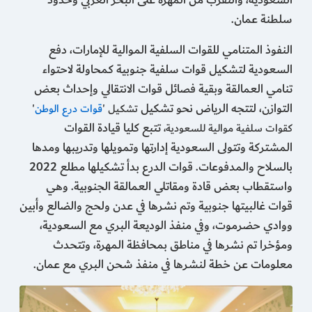
السعودية، والتقرب من المهرة على البحر العربي وحدود
سلطنة عمان.
النفوذ المتنامي للقوات السلفية الموالية للإمارات، دفع
السعودية لتشكيل قوات سلفية جنوبية كمحاولة لاحتواء
تنامي العمالقة وبقية فصائل قوات الانتقالي وإحداث بعض
التوازن، لتتجه الرياض نحو تشكيل
تشكيل '
قوات درع الوطن
'
تتبع كليا قيادة القوات
كقوات سلفية موالية للسعودية،
المشتركة وتتولى السعودية إدارتها وتمويلها وتدريبها ومدها
بالسلاح والمدفوعات. قوات الدرع بدأ تشكيلها مطلع 2022
واستقطاب بعض قادة ومقاتلي العمالقة الجنوبية. وهي
قوات غالبيتها جنوبية وتم نشرها في عدن ولحج والضالع وأبين
ووادي حضرموت، وفي منفذ الوديعة البري مع السعودية،
ومؤخرا تم نشرها في مناطق بمحافظة المهرة، وتتحدث
معلومات عن خطة لنشرها في منفذ شحن البري مع عمان.