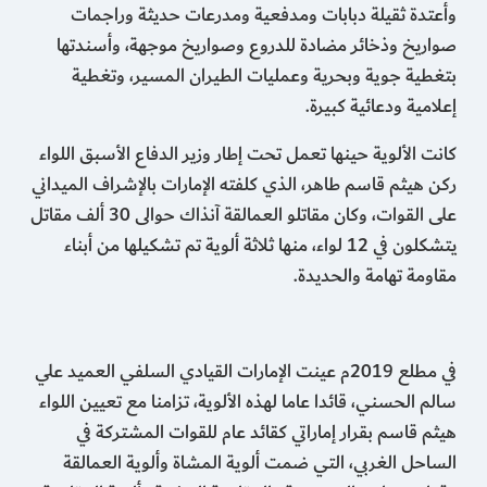
وأعتدة ثقيلة دبابات ومدفعية ومدرعات حديثة وراجمات
صواريخ وذخائر مضادة للدروع وصواريخ موجهة، وأسندتها
بتغطية جوية وبحرية وعمليات الطيران المسير، وتغطية
إعلامية ودعائية كبيرة.
كانت الألوية حينها تعمل تحت إطار وزير الدفاع الأسبق اللواء
ركن هيثم قاسم طاهر، الذي كلفته الإمارات بالإشراف الميداني
على القوات، وكان مقاتلو العمالقة آنذاك حوالى 30 ألف مقاتل
يتشكلون في 12 لواء، منها ثلاثة ألوية تم تشكيلها من أبناء
مقاومة تهامة والحديدة.
في مطلع 2019م عينت الإمارات القيادي السلفي العميد علي
سالم الحسني، قائدا عاما لهذه الألوية، تزامنا مع تعيين اللواء
هيثم قاسم بقرار إماراتي كقائد عام للقوات المشتركة في
الساحل الغربي، التي ضمت ألوية المشاة وألوية العمالقة