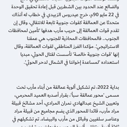
والضالع عند الحدود بين الشطرين قبل إعادة تحقيق الوحدة
في 22 مايو 90م، خرج عيدروس الزبيدي في خطاب له آنذاك
متحدثا عن العمالقة كقوات جنوبية تابعة للانتقالي، وقال إن
تقدم قوات العمالقة إلى حريب مأرب هدفها 'تأمين لمحافظات
الجنوب.. فالمحافظات المحاذية للجنوب هي عمقنا
الاستراتيجي'. مؤكدا الفرز المناطقي لقوات العمالقة، وقال
إنها 'قوات جنوبية خالصة' تأسست لقتال الحوثي، مبديا
استعداده 'لمساعدة إخواننا في الشمال لدحر الحوثي'.
بداية 2022، تم تشكيل ألوية عمالقة من أبناء مأرب تحت
مسمى 'محور عمالقة سبأ'، بقرار أصدره العميد المحرمي،
وتعيين الشيخ عبدالهادي نمران المرادي، أحد مشائخ قبيلة
مراد مأرب، قائدا للمحور الذي يضم مجاميع من قبيلة مراد
وعناصر سلفيين وقبائل من مأرب والبيضاء. تم تشكيلهم في