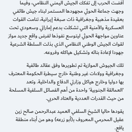
أفضت الحرب إلى تفكك الجيش اليمني النظامي، وفيما
وجهت جماعة الحوثي مجهودها المستمر لبناء جيش طائفي
بعقيدة مذهبية وجغرافية ذات صبغة إيرانية، تنامت القوات
العسكرية والأمنية التي تشكلت بدعم إماراتي وسعودي تحت
عناوين مواجهة الحوثي ليتوسع نفوذها لفرض واقع جديد مواز
لقوات الجيش الوطني النظامي الذي بذلت السلطة الشرعية
جهودا لإعادة بنائه وتشكيل هياكله وفروعه.
تلك الجيوش الموازية تم تطويرها وفق عقائد طائفية
وجغرافية وولاءات غير وطنية خارج سيطرة الحكومة المعترف
بها دوليا وخارج هياكل وزارتي الدفاع والداخلية. وتعد
'العمالقة الجنوبية' واحدة من أهم الفصائل السلفية المسلحة
من حيث القدرات العددية والعتاد الحربي.
يقودها حاليا الشيخ السلفي العميد عبدالرحمن صالح زين
عقيل المحرمي المعروف بـ(أبو زرعه) وهو من أبناء منطقة
يافع.