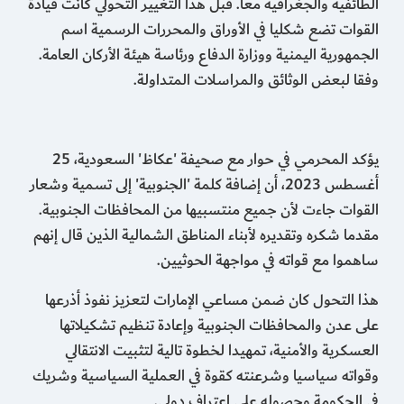
الطائفية والجغرافية معا. قبل هذا التغيير التحولي كانت قيادة
القوات تضع شكليا في الأوراق والمحررات الرسمية اسم
الجمهورية اليمنية ووزارة الدفاع ورئاسة هيئة الأركان العامة.
وفقا لبعض الوثائق والمراسلات المتداولة.
يؤكد المحرمي في حوار مع صحيفة 'عكاظ' السعودية، 25
أغسطس 2023، أن إضافة كلمة 'الجنوبية' إلى تسمية وشعار
القوات جاءت لأن جميع منتسبيها من المحافظات الجنوبية.
مقدما شكره وتقديره لأبناء المناطق الشمالية الذين قال إنهم
ساهموا مع قواته في مواجهة الحوثيين.
هذا التحول كان ضمن مساعي الإمارات لتعزيز نفوذ أذرعها
على عدن والمحافظات الجنوبية وإعادة تنظيم تشكيلاتها
العسكرية والأمنية، تمهيدا لخطوة تالية لتثبيت الانتقالي
وقواته سياسيا وشرعنته كقوة في العملية السياسية وشريك
في الحكومة وحصوله على اعتراف دولي.