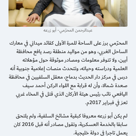
عبدالرحمن المحرّمي- أبو زرعه
المحرّمي برز على الساحة للمرة الأولى كقائد ميداني في معارك
الساحل الغربي، وهو من مواليد منطقة رصد يافع محافظة
أبين، ولا تتوفر معلومات ومصادر موثوقة حول مؤهلاته
العلمية ودراسته وحياته، وتتحدث منصات إعلامية جنوبية أنه
درس في مركز دار الحديث بدماج، معقل السلفيين في محافظة
صعدة شمالا، وأن له قرابة مع اللواء الركن أحمد سيف
اليافعي نائب رئيس هيئة الأركان الذي قتل في المخاء غربي
تعز في فبراير 2017م.
لم يكن أبو زرعه معروفا كبقية مشائخ السلفية، ولم يلتحق
سابقا بالخدمة العسكرية، وتقول مصادر أنه قبل 2016 كان
يعمل تاجرا في دولة خليجية.