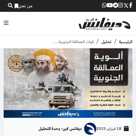
من نحن
الرئيسية
تحـلـيل
قوات العمالقة الجنوبية.....
18 فبراير 2025
ديفانس لاين- وحدة التحليل