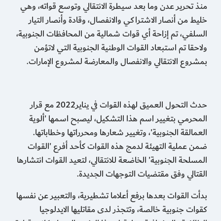
منذ تحرير عدن وما بعد سيطرة الانتقالي وتوسع قواته، وهي
خليط من أنصار الاشتراكي والانفصال، وقادة وأنصار التيار
السلفي، تم إزاحة أي قوات شمالية من المحافظات الجنوبية،
ولاحقا تم استبعاد القوات الوطنية الجنوبية التي لاتؤمن
بمشروع الانتقالي والانفصال والمعارضة لمشروع الإمارات.
حدث التحول العميق لهذه القوات في يناير2022 مع قرار
المحرمي بتغيير اسم هذا التشكيل، ليصبح اسمها 'ألوية
العمالقة الجنوبية'، وتغيير شعارها ومحرراتها وخطاباتها.
ضمن عملية التهيئة لدمج هذه القوات كأحد أفرع 'القوات
المسلحة الجنوبية' الخاضعة للانتقالي، لتعيد القوات انتشارها
القتالي وفق مقتضيات التوجهات الجديدة.
بدأت القوات بعدها برفع أعلاما تشطيرية، والتعبير عن نفسها
كقوات جنوبية خالصة، وتتجذر لدى مقاتليها الايدلوجيا