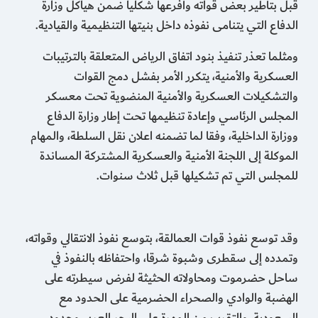
قبل بتأطير بعض قواته وأفرعها شكليا ضمن هياكل وزارة
الدفاع التي يتنامى نفوذه داخل بنيتها التنظيمية والقيادية.
ومثلما تعذر تنفيذ بنود اتفاق الرياض المتعلقة بالترتيبات
العسكرية والأمنية، يتكرر الأمر بفشل دمج القوات
والتشكيلات العسكرية والأمنية المنضوية تحت معسكر
المجلس الرئاسي وإعادة تنظيمها تحت إطار وزارة الدفاع
ووزارة الداخلية، وفقا لما تضمنه اعلان نقل السلطة، والمهام
الموكلة إلى اللجنة الأمنية والعسكرية المشتركة المساندة
للمجلس التي تم تشكيلها قبل ثلاث سنوات.
وقد توسع نفوذ قوات العمالقة، بتوسع نفوذ الانتقالي وقواته،
وتمدده إلى سقطرى وشبوة شرقا، واحتفاظه بالنفوذ في
ساحل حضرموت ومحاولاته الحثيثة لفرض سيطرته على
الهضبة والوادي والصحراء الحضرمية على الحدود مع