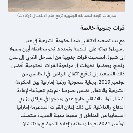
مدرعات تابعة للعمالقة الجنوبية ترفع علم الانفصال (وكالات)
قوات جنوبية خالصة
مع بدء تصعيد الانتقالي ضد الحكومة الشرعية في عدن
وسيطرة قواته على المدينة وتمددها نحو محافظة أبين وصولا
إلى شبوة، انسحبت قوات جنوبية من الساحل الغربي إلى عدن
ولحج، وبعضها انخرطت في مواجهة القوات الحكومية. أفضى
ذلك التصعيد إلى توقيع 'اتفاق الرياض' في الخامس من
نوفمبر 2019، برعاية سعودية ورغبة إماراتية بين الحكومة
الشرعية والانتقالي تضمن نصوصا -لم يتم تنفيذها- لإعادة
انتشار قوات الانتقالي خارج عدن ودمجها في هياكل وزارتي
الدفاع والداخلية. تلى ذلك إعلان القوات المدعومة إماراتيا
انسحابها من المناطق في محيط مدينة الحديدة منتصف
نوفمبر 2021، فيما وصفته بـ'إعادة التموضع والانتشار'.