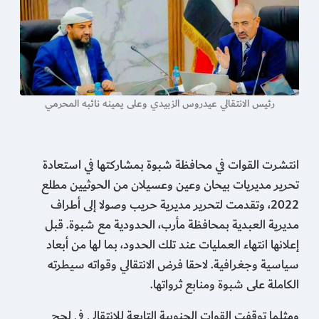
رئيس الانتقالي عيدروس الزبيدي وعلى يمينه نائبه المحرمي
انتشرت القوات في محافظة شبوة بمشاركتها في استعادة
تحرير مديريات بيحان وعين وعسيلان من الحوثيين مطلع
2022، وتقدمت لتحرير مديرية حريب وصولا إلى أطراف
مديرية العبدية بمحافظة مأرب، الحدودية مع شبوة. قبل
إعلانها انتهاء العمليات عند تلك الحدود، بما لها من أبعاد
سياسية وجغرافية. لاحقا فرض الانتقالي وقواته سيطرته
الكاملة على شبوة ومنابع ثرواتها.
ومثلما توقفت القوات الجنوبية التابعة للانتقالي في لحج