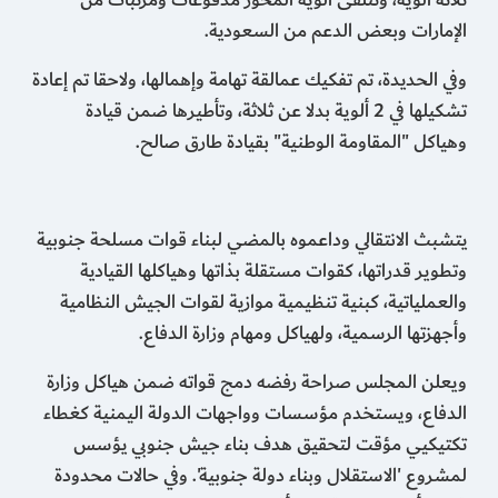
ثلاثة ألوية، وتتلقى ألوية المحور مدفوعات ومرتبات من
الإمارات وبعض الدعم من السعودية.
وفي الحديدة، تم تفكيك عمالقة تهامة وإهمالها، ولاحقا تم إعادة
تشكيلها في 2 ألوية بدلا عن ثلاثة، وتأطيرها ضمن قيادة
وهياكل "المقاومة الوطنية" بقيادة طارق صالح.
يتشبث الانتقالي وداعموه بالمضي لبناء قوات مسلحة جنوبية
وتطوير قدراتها، كقوات مستقلة بذاتها وهياكلها القيادية
والعملياتية، كبنية تنظيمية موازية لقوات الجيش النظامية
وأجهزتها الرسمية، ولهياكل ومهام وزارة الدفاع.
ويعلن المجلس صراحة رفضه دمج قواته ضمن هياكل وزارة
الدفاع، ويستخدم مؤسسات وواجهات الدولة اليمنية كغطاء
تكتيكيي مؤقت لتحقيق هدف بناء جيش جنوبي يؤسس
لمشروع 'الاستقلال وبناء دولة جنوبية'. وفي حالات محدودة